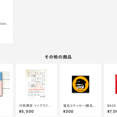
on’t
st ki
for e
その他の商品
15枚限定 リソグラフポ
蛍光ステッカー(匿名希
BASE
スター No.13(直筆サイ
望・オレンジ)
ス原
¥5,000
¥300
¥7,0
ン付き)