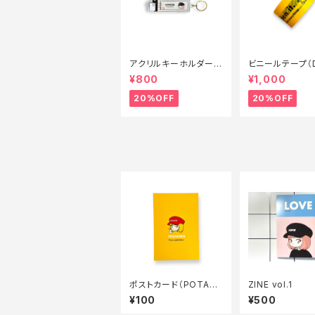
アクリルキーホルダー
ビニールテープ（D
(ライター型)
open it. —— Ju
¥800
¥1,000
dding, thanks 
verything.
20%OFF
20%OFF
ポストカード（POTAT
ZINE vol.1
Oガール）
¥100
¥500