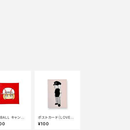
 BALL キャンバ
ポストカード（LOVEガ
画
ール・初期全身）
00
¥100